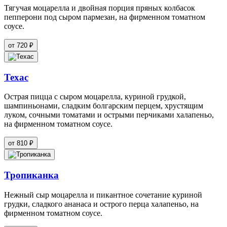
Тягучая моцарелла и двойная порция пряных колбасок
пепперони под сыром пармезан, на фирменном томатном
соусе.
от 720 ₽
Техас
Острая пицца с сыром моцарелла, куриной грудкой,
шампиньонами, сладким болгарским перцем, хрустящим
луком, сочными томатами и острыми перчиками халапеньо,
на фирменном томатном соусе.
от 810 ₽
Тропиканка
Нежный сыр моцарелла и пикантное сочетание куриной
грудки, сладкого ананаса и острого перца халапеньо, на
фирменном томатном соусе.