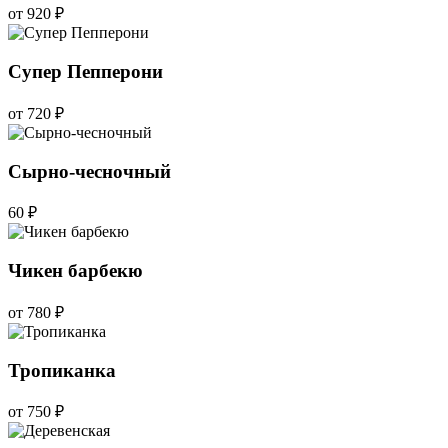
от 920 ₽
Супер Пеппeрони
от 720 ₽
Сырно-чесночный
60 ₽
Чикен барбекю
от 780 ₽
Тропиканка
от 750 ₽