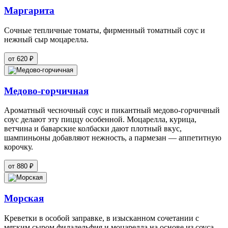
Маргарита
Сочные тепличные томаты, фирменный томатный соус и
нежный сыр моцарелла.
от 620 ₽
Медово-горчичная
Ароматный чесночный соус и пикантный медово-горчичный
соус делают эту пиццу особенной. Моцарелла, курица,
ветчина и баварские колбаски дают плотный вкус,
шампиньоны добавляют нежность, а пармезан — аппетитную
корочку.
от 880 ₽
Морская
Креветки в особой заправке, в изысканном сочетании с
мягким сыром филадельфия и моцарелла на основе из соуса