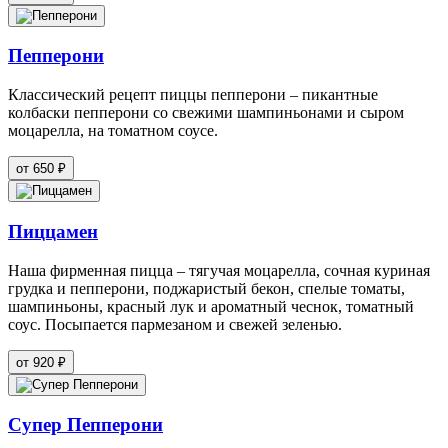
Пепперони
Классический рецепт пиццы пепперони – пикантные
колбаски пепперони со свежими шампиньонами и сыром
моцарелла, на томатном соусе.
от 650 ₽
Пиццамен
Наша фирменная пицца – тягучая моцарелла, сочная куриная
грудка и пепперони, поджаристый бекон, спелые томаты,
шампиньоны, красный лук и ароматный чеснок, томатный
соус. Посыпается пармезаном и свежей зеленью.
от 920 ₽
Супер Пеппeрони