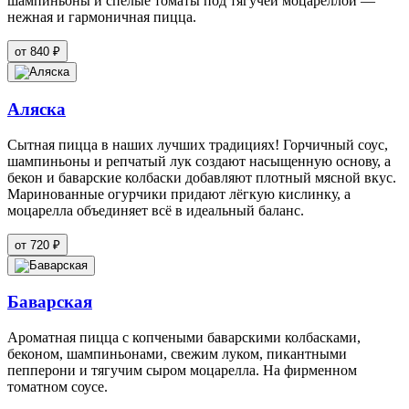
шампиньоны и спелые томаты под тягучей моцареллой —
нежная и гармоничная пицца.
от 840 ₽
Аляска
Сытная пицца в наших лучших традициях! Горчичный соус,
шампиньоны и репчатый лук создают насыщенную основу, а
бекон и баварские колбаски добавляют плотный мясной вкус.
Маринованные огурчики придают лёгкую кислинку, а
моцарелла объединяет всё в идеальный баланс.
от 720 ₽
Баварская
Ароматная пицца с копчеными баварскими колбасками,
беконом, шампиньонами, свежим луком, пикантными
пепперони и тягучим сыром моцарелла. На фирменном
томатном соусе.