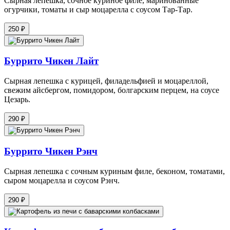
Сырная лепёшка, сочное куриное филе, маринованные
огурчики, томаты и сыр моцарелла с соусом Тар-Тар.
250 ₽
Буррито Чикен Лайт
Сырная лепешка с курицей, филадельфией и моцареллой,
свежим айсбергом, помидором, болгарским перцем, на соусе
Цезарь.
290 ₽
Буррито Чикен Рэнч
Сырная лепешка с сочным куриным филе, беконом, томатами,
сыром моцарелла и соусом Рэнч.
290 ₽