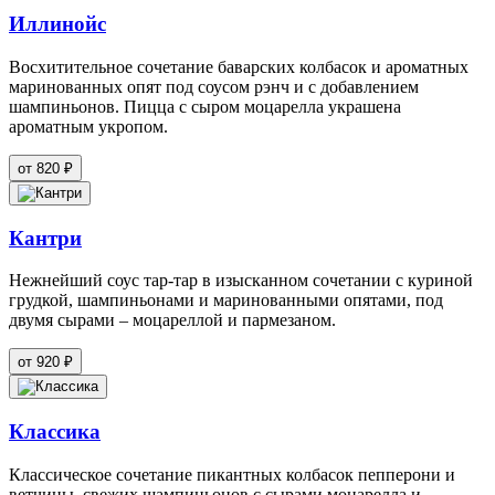
Иллинойс
Восхитительное сочетание баварских колбасок и ароматных
маринованных опят под соусом рэнч и с добавлением
шампиньонов. Пицца с сыром моцарелла украшена
ароматным укропом.
от 820 ₽
Кантри
Нежнейший соус тар-тар в изысканном сочетании с куриной
грудкой, шампиньонами и маринованными опятами, под
двумя сырами – моцареллой и пармезаном.
от 920 ₽
Классика
Классическое сочетание пикантных колбасок пепперони и
ветчины, свежих шампиньонов с сырами моцарелла и